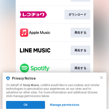
ダウンロード
再生する
再生する
再生する
Privacy Notice
On behalf of
Sony Music
, Linkfire would like to use cookies and similar
再生する
technologies to personalize your experiences on our sites and to
advertise on other sites. For more information and additional choices
click manage permissions below.
This page may contain affiliate links.
OK
Manage permissions
By using this service, you agree to the use of cookies.